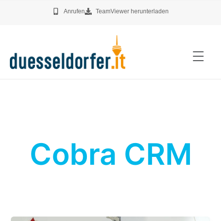
Zum
Anrufen
TeamViewer herunterladen
Inhalt
springen
Menü
Cobra CRM