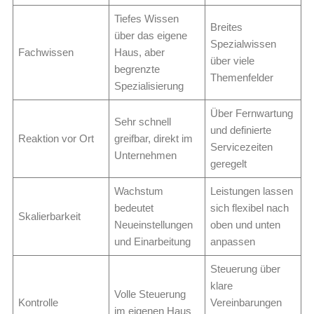
Tiefes Wissen
Breites
über das eigene
Spezialwissen
Fachwissen
Haus, aber
über viele
begrenzte
Themenfelder
Spezialisierung
Über Fernwartung
Sehr schnell
und definierte
Reaktion vor Ort
greifbar, direkt im
Servicezeiten
Unternehmen
geregelt
Wachstum
Leistungen lassen
bedeutet
sich flexibel nach
Skalierbarkeit
Neueinstellungen
oben und unten
und Einarbeitung
anpassen
Steuerung über
klare
Volle Steuerung
Kontrolle
Vereinbarungen
im eigenen Haus